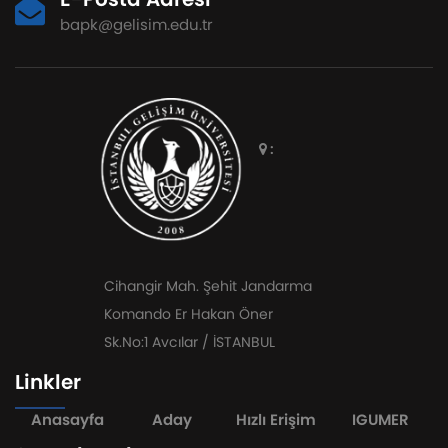
bapk@gelisim.edu.tr
:
Cihangir Mah. Şehit Jandarma
Komando Er Hakan Öner
Sk.No:1 Avcılar / İSTANBUL
Linkler
Anasayfa
Aday
Hızlı Erişim
IGUMER