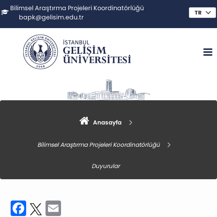
Bilimsel Araştırma Projeleri Koordinatörlüğü
bapk@gelisim.edu.tr
Anasayfa
Bilimsel Araştırma Projeleri Koordinatörlüğü
Duyurular
Facebook
Twitter
Email