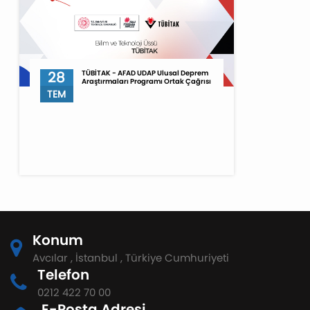
28
TÜBİTAK - AFAD UDAP Ulusal Deprem
Araştırmaları Programı Ortak Çağrısı
TEM
Konum
Avcılar , İstanbul , Türkiye Cumhuriyeti
Telefon
0212 422 70 00
E-Posta Adresi