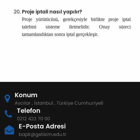
Proje iptali nasıl yapılır?
Proje yürütücüsü, gerekçesiyle birlikte proje iptal
talebini sisteme iletmelidir. Onay süreci
tamamlandıktan sonra iptal gerçekleşir.
Konum
Avcılar , İstanbul , Türkiye Cumhuriyeti
Telefon
0212 422 70 00
E-Posta Adresi
bapk@gelisim.edu.tr