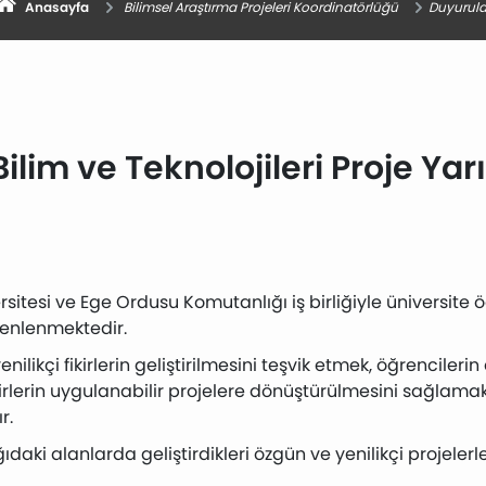
Anasayfa
Bilimsel Araştırma Projeleri Koordinatörlüğü
Duyurula
im ve Teknolojileri Proje Yar
rsitesi
ve
Ege Ordusu Komutanlığı
iş birliğiyle üniversite
enlenmektedir.
ikçi fikirlerin geliştirilmesini teşvik etmek, öğrencilerin
ikirlerin uygulanabilir projelere dönüştürülmesini sağlam
r.
ki alanlarda geliştirdikleri özgün ve yenilikçi projeler