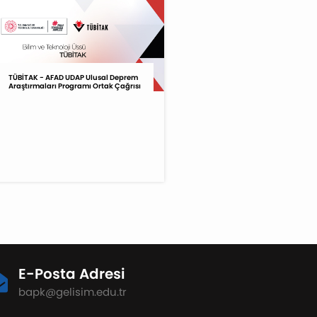
TÜBİTAK - AFAD UDAP Ulusal Deprem
Araştırmaları Programı Ortak Çağrısı
E-Posta Adresi
bapk@gelisim.edu.tr