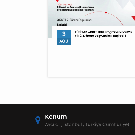
3
TÜBİTAK ARDEB 1001 Programının 2026
Yılı 2. Dönem Başvuruları Başladı !
AĞU
Konum
Avcılar , İstanbul , Türkiye Cumhuriyeti