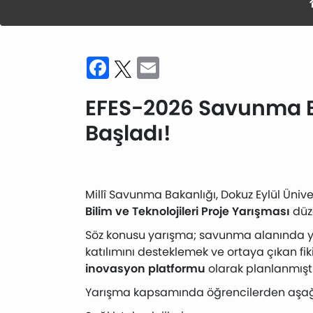
Facebook
Twitter
Email
EFES-2026 Savunma Bil
Başladı!
Millî Savunma Bakanlığı
,
Dokuz Eylül Ünive
Bilim ve Teknolojileri Proje Yarışması
düz
Söz konusu yarışma; savunma alanında yenil
katılımını desteklemek ve ortaya çıkan f
inovasyon platformu
olarak planlanmıştı
Yarışma kapsamında öğrencilerden aşağıda