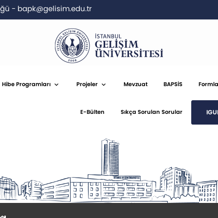
lüğü
-
bapk@gelisim.edu.tr
Hibe Programları
Projeler
Mevzuat
BAPSİS
Formla
IGU
E-Bülten
Sıkça Sorulan Sorular