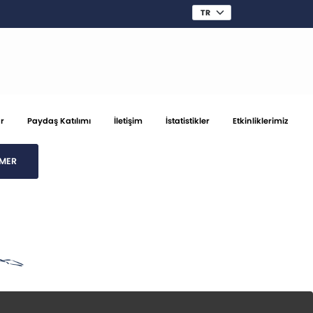
r
Paydaş Katılımı
İletişim
İstatistikler
Etkinliklerimiz
MER