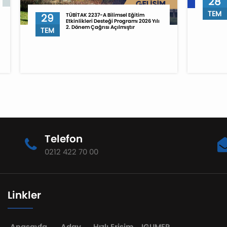
28
TEM
29
TÜBİTAK 2237-A Bilimsel Eğitim
Etkinlikleri Desteği Programı 2026 Yılı
2. Dönem Çağrısı Açılmıştır
TEM
Telefon
0212 422 70 00
Linkler
Anasayfa
Aday
Hızlı Erişim
IGUMER