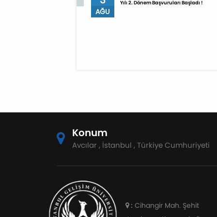
Yılı 2. Dönem Başvuruları Başladı !
AĞU
Konum
Avcılar , İstanbul , Türkiye Cumhuriyeti
:
Cihangir Mah. Şehit