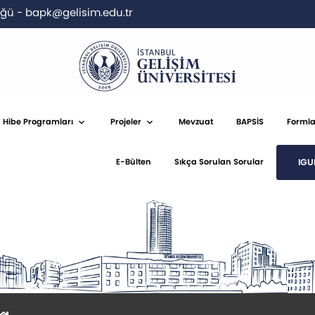
lüğü
-
bapk@gelisim.edu.tr
Hibe Programları
Projeler
Mevzuat
BAPSİS
Formla
IGU
E-Bülten
Sıkça Sorulan Sorular