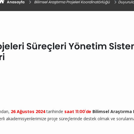
Anasayfa
Bilimsel Araştırma Projeleri Koordinatörlüğü
Duyurula
ojeleri Süreçleri Yönetim Sist
ri
ından,
26 Ağustos 2024
tarihinde
saat
11:0
0'de
Bilimsel Araştırma 
eğerli akademisyenlerimize proje süreçlerinde destek olmak ve sorula